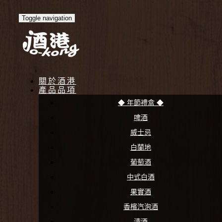
Toggle navigation
關於酒港
產品品項
◆ 年節禮盒 ◆
啤酒
威士忌
白蘭地
葡萄酒
中式白酒
果實酒
香檳汽泡酒
清酒