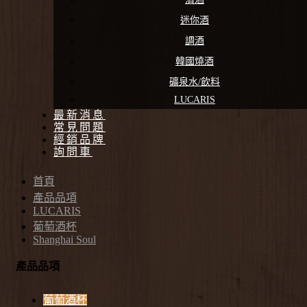
迷你酒
調酒
韓國燒酒
礦泉水/飲料
LUCARIS
最新消息
常見問題
經銷品牌
詢問車
首頁
產品品項
LUCARIS
葡萄酒杯
Shanghai Soul
產品品項
葡萄酒杯