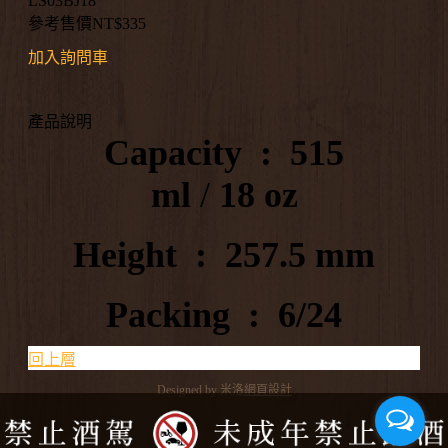
LS03BJ18
參考售價NT$
335
加入詢問車
產品說明
Capacity :
515
ml
/
18
oz
Height
:
257.5 mm
Packing
:
6/24
回上層
Designed by 米洛
網頁設計