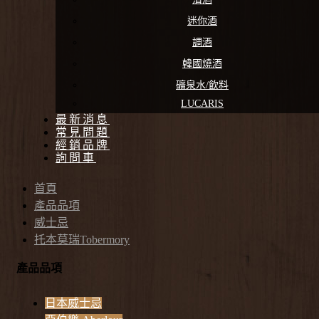
迷你酒
調酒
韓國燒酒
礦泉水/飲料
LUCARIS
最新消息
常見問題
經銷品牌
詢問車
首頁
產品品項
威士忌
托本莫瑞Tobermory
產品品項
日本威士忌