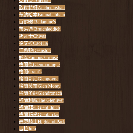
亞伯樂 Aberlour
歐肯特軒Auchentoshan
布納哈本Bunnahabhain
百齡罈 Ballantine's
布萊迪 Bruichladdich
起瓦士Chivas
酷艾拉Caol Ila
汀斯頓Deanston
威雀Famous Grouse
格蘭傑Glenmorangie
格蘭Grant's
格蘭哥尼Glengoyne
格蘭莫雷Glen Moray
格蘭多納Glendronach
格蘭利威The Glenlivet
格蘭菲迪Glenfiddich
格蘭花格Glenfarclas
高原騎士Highland Park
吉拉Jura