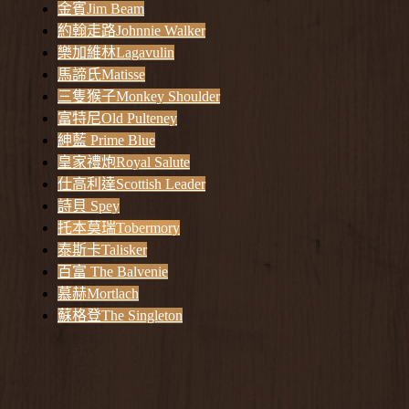
金賓Jim Beam
約翰走路Johnnie Walker
樂加維林Lagavulin
馬諦氏Matisse
三隻猴子Monkey Shoulder
富特尼Old Pulteney
紳藍 Prime Blue
皇家禮炮Royal Salute
仕高利達Scottish Leader
詩貝 Spey
托本莫瑞Tobermory
泰斯卡Talisker
百富 The Balvenie
慕赫Mortlach
蘇格登The Singleton