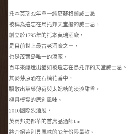
托本莫瑞32年單一純麥蘇格蘭威士忌
被稱為遺忘在烏托邦天堂般的威士忌，
創立於1795年的托本莫瑞酒廠，
是目前世上最古老酒廠之ㄧ，
也是茂爾島唯一的酒廠，
百年來釀造出猶如被遺忘在烏托邦的天堂威士忌。
其
麥芽原酒在石楠花香中，
飄散出草藥薄荷與太妃糖的淡淡甜香，
極具樸實的原創風味。
2010國際烈酒展，
英商邦史都華的首席品酒師Ian
將介紹這別具風味的32年份限量款。