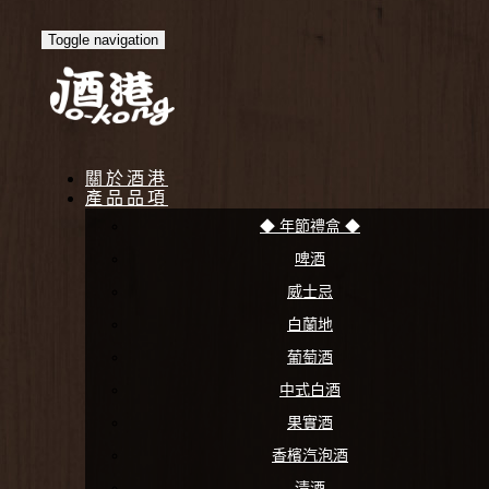
Toggle navigation
關於酒港
產品品項
◆ 年節禮盒 ◆
啤酒
威士忌
白蘭地
葡萄酒
中式白酒
果實酒
香檳汽泡酒
清酒