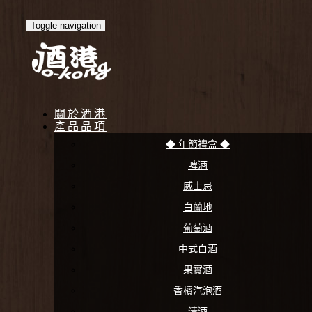
Toggle navigation
關於酒港
產品品項
◆ 年節禮盒 ◆
啤酒
威士忌
白蘭地
葡萄酒
中式白酒
果實酒
香檳汽泡酒
清酒