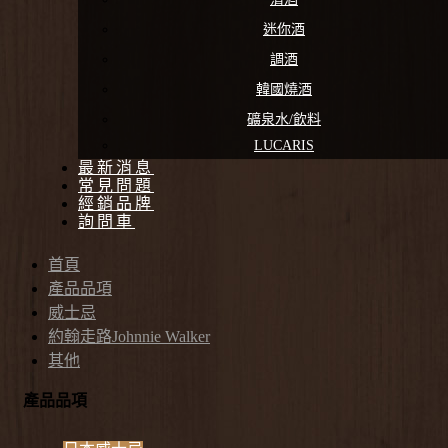
迷你酒
調酒
韓國燒酒
礦泉水/飲料
LUCARIS
最新消息
常見問題
經銷品牌
詢問車
首頁
產品品項
威士忌
約翰走路Johnnie Walker
其他
產品品項