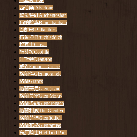
日本威士忌
亞伯樂 Aberlour
歐肯特軒Auchentoshan
布納哈本Bunnahabhain
百齡罈 Ballantine's
布萊迪 Bruichladdich
起瓦士Chivas
酷艾拉Caol Ila
汀斯頓Deanston
威雀Famous Grouse
格蘭傑Glenmorangie
格蘭Grant's
格蘭哥尼Glengoyne
格蘭莫雷Glen Moray
格蘭多納Glendronach
格蘭利威The Glenlivet
格蘭菲迪Glenfiddich
格蘭花格Glenfarclas
高原騎士Highland Park