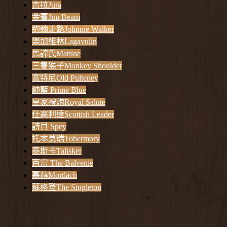
吉拉Jura
金賓Jim Beam
約翰走路Johnnie Walker
樂加維林Lagavulin
馬諦氏Matisse
三隻猴子Monkey Shoulder
富特尼Old Pulteney
紳藍 Prime Blue
皇家禮炮Royal Salute
仕高利達Scottish Leader
詩貝 Spey
托本莫瑞Tobermory
泰斯卡Talisker
百富 The Balvenie
慕赫Mortlach
蘇格登The Singleton