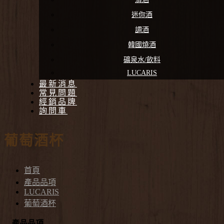
迷你酒
調酒
韓國燒酒
礦泉水/飲料
LUCARIS
最新消息
常見問題
經銷品牌
詢問車
葡萄酒杯
首頁
產品品項
LUCARIS
葡萄酒杯
產品品項