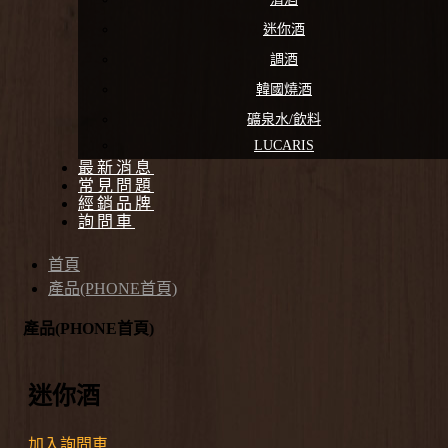
迷你酒
調酒
韓國燒酒
礦泉水/飲料
LUCARIS
最新消息
常見問題
經銷品牌
詢問車
首頁
產品(PHONE首頁)
產品(PHONE首頁)
迷你酒
加入詢問車