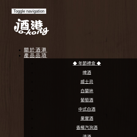
Toggle navigation
關於酒港
產品品項
◆ 年節禮盒 ◆
啤酒
威士忌
白蘭地
葡萄酒
中式白酒
果實酒
香檳汽泡酒
清酒