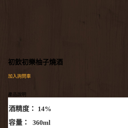
初飲初樂柚子燒酒
加入詢問車
產品說明
酒精度： 14%
容量： 360ml