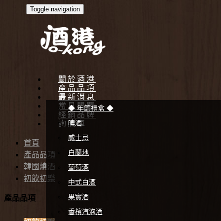
Toggle navigation
關於酒港
產品品項
最新消息
常見問題
◆ 年節禮盒 ◆
經銷品牌
詢問車
啤酒
威士忌
首頁
白蘭地
產品品項
韓國燒酒
葡萄酒
初飲初樂
中式白酒
果實酒
產品品項
香檳汽泡酒