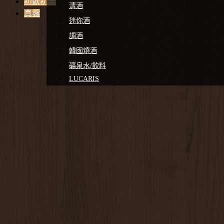
初飲初樂
清酒
真露
迷你酒
調酒
韓國燒酒
礦泉水/飲料
LUCARIS