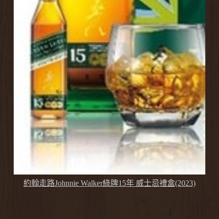
約翰走路Johnnie Walker綠牌15年 威士忌禮盒(2023)