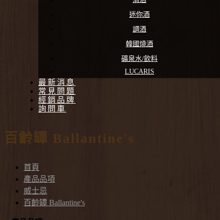
迷你酒
調酒
韓國燒酒
礦泉水/飲料
LUCARIS
最新消息
常見問題
經銷品牌
詢問車
百齡罈 Ballantine's
首頁
產品品項
威士忌
百齡罈 Ballantine's